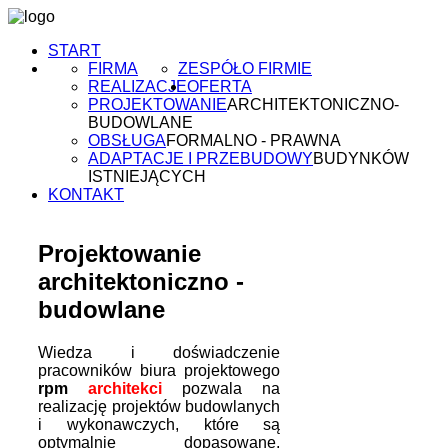
START
FIRMA
ZESPÓŁ
O FIRMIE
REALIZACJE
OFERTA
PROJEKTOWANIE
ARCHITEKTONICZNO-
BUDOWLANE
OBSŁUGA
FORMALNO - PRAWNA
ADAPTACJE I PRZEBUDOWY
BUDYNKÓW
ISTNIEJĄCYCH
KONTAKT
Projektowanie
architektoniczno -
budowlane
Wiedza i doświadczenie
pracowników biura projektowego
rpm
architekci
pozwala na
realizację projektów budowlanych
i wykonawczych, które są
optymalnie dopasowane,