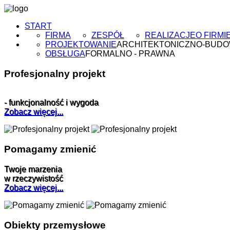
START
FIRMA
ZESPÓŁ
REALIZACJE
O FIRMI
PROJEKTOWANIE
ARCHITEKTONICZNO-BUD
OBSŁUGA
FORMALNO - PRAWNA
Profesjonalny projekt
- funkcjonalność i wygoda
Zobacz więcej...
Pomagamy zmienić
Twoje marzenia
w rzeczywistość
Zobacz więcej...
Obiekty przemysłowe