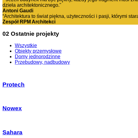
dzieła architektonicznego."
Antoni Gaudi
“
Architektura to świat piękna, użyteczności i pasji, którymi st
Zespół RPM Architekci
02
Ostatnie projekty
Wszystkie
Obiekty przemysłowe
Domy jednorodzinne
Przebudowy, nadbudowy
Protech
Nowex
Sahara