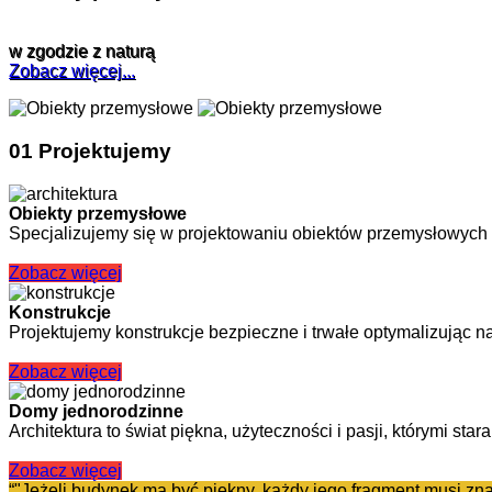
w zgodzie z naturą
Zobacz więcej...
01
Projektujemy
Obiekty przemysłowe
Specjalizujemy się w projektowaniu obiektów przemysłowych 
Zobacz więcej
Konstrukcje
Projektujemy konstrukcje bezpieczne i trwałe optymalizując n
Zobacz więcej
Domy jednorodzinne
Architektura to świat piękna, użyteczności i pasji, którymi sta
Zobacz więcej
“
"Jeżeli budynek ma być piękny, każdy jego fragment musi znal