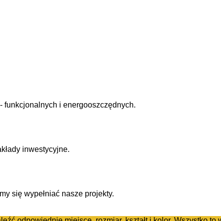
- funkcjonalnych i energooszczędnych.
akłady inwestycyjne.
ramy się wypełniać nasze projekty.
eźć odpowiednie miejsce, rozmiar, kształt i kolor. Wszystko t